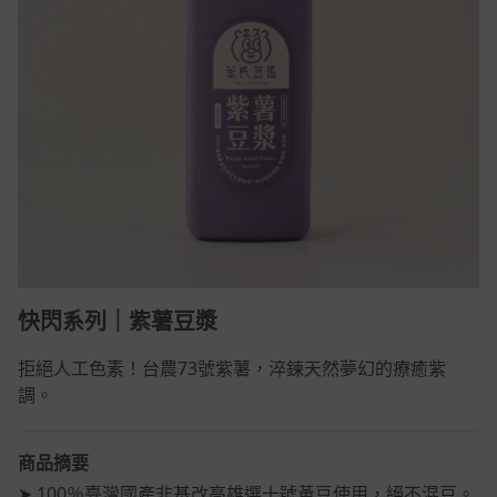
快閃系列｜紫薯豆漿
拒絕人工色素！台農73號紫薯，淬鍊天然夢幻的療癒紫
調。
商品摘要
➤ 100％臺灣國產非基改高雄選十號黃豆使用，絕不混豆。