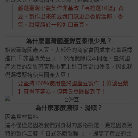
嚴選臺灣小農契作非基改「高雄選10號」黃
豆，製作出來的豆漿口感更為香醇濃郁，香
氣、甜度勝於一般進口黃豆。
為什麼臺灣國產鮮豆漿很少見？
相較臺灣國產大豆，大部分的商家會因成本考量選擇
進口『 非基改黃豆 』，然而撇除成本問題，臺灣國
產大豆的品質確實較市面上進口豆更加優良，因此我
們選擇堅持使用國產大豆！
要堅持100％使用臺灣國產豆製作【 鮮濃豆漿
】真得不容易，但葉氏豆匠做到了！
為什麼那麼濃郁、滑順？
因為真材實料！
這不僅僅是因為我們對食材的嚴格挑選，更是因為獨
特的製作工藝『 日式熟漿製程 』，提高了黃豆的比