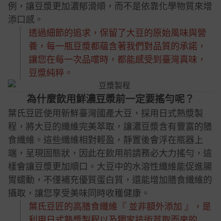
例，讓豆漿更加濃郁滑順，而不是依靠化學物質來增
添口感。
透過細節的追求，保留了大豆的原始風味與營
養，每一瓶豆漿都蘊含著我們對品質的承諾，
讓您在每一次品嚐時，都能感受到臺灣真味，
豆漿純粹。
為什麼飲用鮮濃豆漿前一定要搖勻呢？
葉氏豆匠使用新鮮臺灣國產大豆，採用日式熟漿製
程，將大豆的纖維完美萃取，讓濃豆漿含有豐富的膳
食纖維。這些纖維相對輕盈，靜置後會浮在瓶器上
端，呈現固態狀，因此在飲用前請務必大力搖勻，這
樣會讓豆漿更加順口。大豆中的水溶性纖維能促進腸
胃蠕動，不僅補充優質蛋白質，還能增加膳食纖維的
攝取，讓您享受美味同時收穫健康。
葉氏豆匠的高膳食纖維『 並非額外添加 』，是
利用日式熟漿製程以及獨家技術萃取而來的