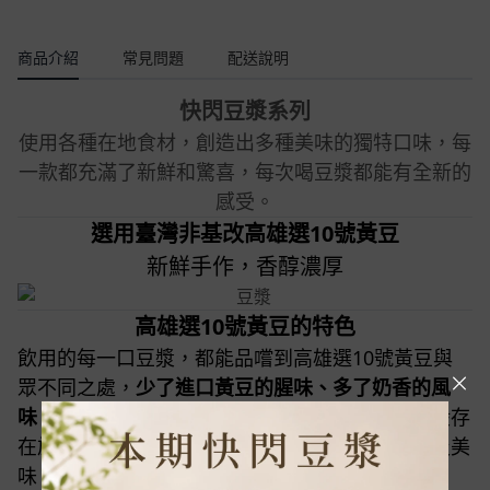
商品介紹
常見問題
配送說明
快閃豆漿系列
使用各種在地食材，創造出多種美味的獨特口味，每
一款都充滿了新鮮和驚喜，每次喝豆漿都能有全新的
感受。
選用臺灣非基改高雄選10號黃豆
新鮮手作，香醇濃厚
高雄選10號黃豆的特色
飲用的每一口豆漿，都能品嚐到高雄選10號黃豆與
眾不同之處，
少了進口黃豆的腥味、多了奶香的風
味
，實在令人難以忘懷，讓傳統豆漿也能如牛奶般存
在於生活日常，讓我們享受著飲品帶來的營養以及美
味。