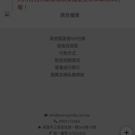
喔！
葉勞闆直營VIP社群
退換貨政策
付款方式
配送相關資訊
營養成分標示
服務及隱私權條款
info@yessoymilk.com.tw
0905172466
高雄市三民區民族一路543巷16號
add
統一編號 97555434