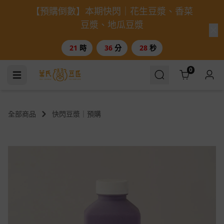
【預購倒數】本期快閃｜花生豆漿、香菜
豆漿、地瓜豆漿
21
時
36
分
27
秒
Cart
0
全部商品
快閃豆漿｜預購