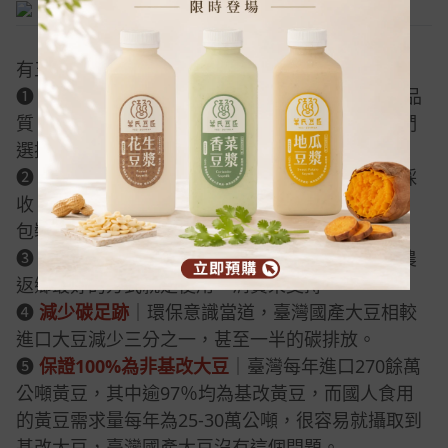
為什麼堅持使用臺灣國產豆？
有五大原因促使我們堅持使用臺灣國產豆：
❶
品質優良
｜經過無數次的實驗，國產豆的表現(品
質、香氣、新鮮、安全)遠遠優於進口豆，因此我們
選擇使用國產豆。
❷
新鮮度佳
｜走訪農田，深入了解種植、照顧、採
收、挑選，國產雜糧在採收後會在48小時內篩選、
包裝、進庫冷藏，維持最好、最高規格的品質。
❸
支持在地農業
｜農村老年化日趨嚴重，期盼青農
返鄉最好的方式就是使用、消費來支持。
❹
減少碳足跡
｜環保意識當道，臺灣國產大豆相較
進口大豆減少三分之一，甚至一半的碳排放。
❺
保證100%為非基改大豆
｜臺灣每年進口270餘萬
公噸黃豆，其中逾97％均為基改黃豆，而國人食用
的黃豆需求量每年為25-30萬公噸，很容易就攝取到
基改大豆，臺灣國產大豆沒有這個問題。