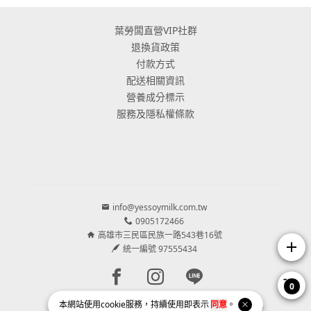
葉勞闆直營VIP社群
退換貨政策
付款方式
配送相關資訊
營養成分標示
服務及隱私權條款
info@yessoymilk.com.tw
0905172466
高雄市三民區民族一路543巷16號
add
統一編號 97555434
Facebook page
Instagram page
Line page
0
本網站使用
cookie
服務，持續使用即表示
同意
。
Copyright © 2026 葉氏豆匠｜臺灣國產鮮濃豆漿 All Rights