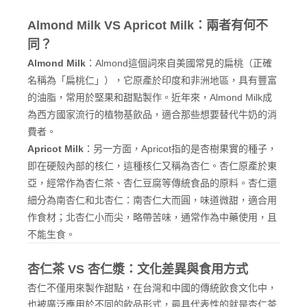
Almond Milk VS Apricot Milk：兩者有何不
同？
Almond Milk
：Almond這個詞來自美國常見的扁桃（正確
名稱為「扁桃仁」），它原產於印度和非洲地區，具有豐富
的油脂，常用於堅果和甜點製作。近年來，Almond Milk成
為西方國家流行的植物基飲品，適合那些想要替代牛奶的消
費者。
Apricot Milk
：另一方面，Apricot指的是杏樹果實的種子，
即在硬殼內部的核仁，這種核仁又稱為杏仁。杏仁原產於東
亞，經常作為杏仁茶、杏仁豆腐等傳統食品的原料。杏仁還
細分為南杏仁和北杏仁：南杏仁大而圓，味道微甜，適合用
作食材；北杏仁小而尖，略帶苦味，通常作為中藥使用，且
不能生食。
杏仁茶 VS 杏仁漿：文化差異與食用方式
杏仁不僅用來製作甜點，在台灣和中國的傳統飲食文化中，
也被廣泛應用於不同的飲品形式，最具代表性的就是杏仁茶