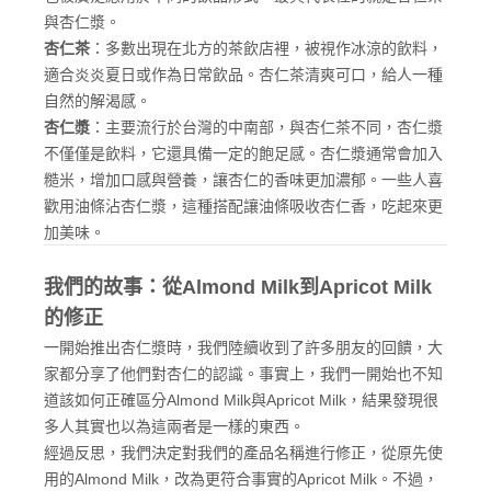
與杏仁漿。
杏仁茶
：多數出現在北方的茶飲店裡，被視作冰涼的飲料，
適合炎炎夏日或作為日常飲品。杏仁茶清爽可口，給人一種
自然的解渴感。
杏仁漿
：主要流行於台灣的中南部，與杏仁茶不同，杏仁漿
不僅僅是飲料，它還具備一定的飽足感。杏仁漿通常會加入
糙米，增加口感與營養，讓杏仁的香味更加濃郁。一些人喜
歡用油條沾杏仁漿，這種搭配讓油條吸收杏仁香，吃起來更
加美味。
我們的故事：從Almond Milk到Apricot Milk
的修正
一開始推出杏仁漿時，我們陸續收到了許多朋友的回饋，大
家都分享了他們對杏仁的認識。事實上，我們一開始也不知
道該如何正確區分Almond Milk與Apricot Milk，結果發現很
多人其實也以為這兩者是一樣的東西。
經過反思，我們決定對我們的產品名稱進行修正，從原先使
用的Almond Milk，改為更符合事實的Apricot Milk。不過，