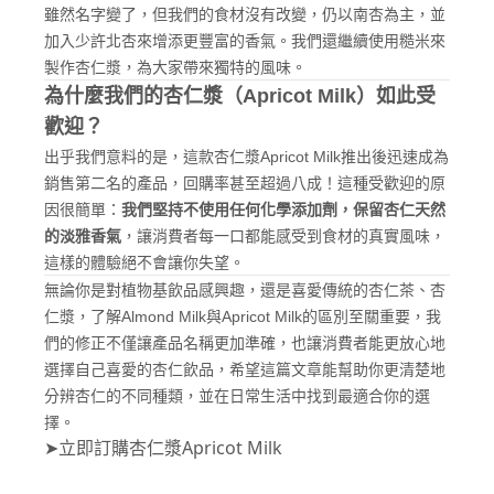
雖然名字變了，但我們的食材沒有改變，仍以南杏為主，並
加入少許北杏來增添更豐富的香氣。我們還繼續使用糙米來
製作杏仁漿，為大家帶來獨特的風味。
為什麼我們的杏仁漿（Apricot Milk）如此受
歡迎？
出乎我們意料的是，這款
杏仁漿Apricot Milk
推出後迅速成為
銷售第二名的產品，回購率甚至超過八成！這種受歡迎的原
因很簡單：
我們堅持不使用任何化學添加劑，保留杏仁天然
的淡雅香氣
，讓消費者每一口都能感受到食材的真實風味，
這樣的體驗絕不會讓你失望。
無論你是對植物基飲品感興趣，還是喜愛傳統的杏仁茶、杏
仁漿，了解Almond Milk與Apricot Milk的區別至關重要，我
們的修正不僅讓產品名稱更加準確，也讓消費者能更放心地
選擇自己喜愛的杏仁飲品，希望這篇文章能幫助你更清楚地
分辨杏仁的不同種類，並在日常生活中找到最適合你的選
擇。
➤立即訂購杏仁漿Apricot Milk